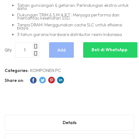
Tahan guncangan & getaran: Perlindungan ekstra untuk
data.
Dukungan TRIM & S.M.A.R.T.: Menjaga performa dan
memantau kesehatan SSD.
Tanpa DRAM: Menggunakan cache SLC untuk efisiensi
biaya.
3 tahun garansi hardware distributor resmi Indonesia
Beli di WhatsApp
Qty
Add
to
Categories:
KOMPONEN PC
Share on:
Cart
Details