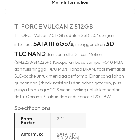
More Information
T-FORCE VULCAN Z 512GB
T-FORCE Vulcan Z 512GB adalah SSD 2,5″ dengan
SATA III 6Gb/s
3D
interface
, menggunakan
TLC NAND
dan controller Silicon Motion
(SM2258/SM2259). Kecepatan baca sampai ~540 MB/s
dan tulis hingga ~470 MB/s. Tanpa DRAM, tapi memakai
SLC-cache untuk menjaga performa. Dirancang tahan
guncangan (shock-resistant) dan bebas getaran, plus
punya teknologi ECC & wear-leveling untuk keandalan
data. Garansi 3 tahun dan endurance ~120 TBW
Specifications
Form
2.5"
Faktor
Antarmuka
SATA Rev.
3.0 (6Gb/s)