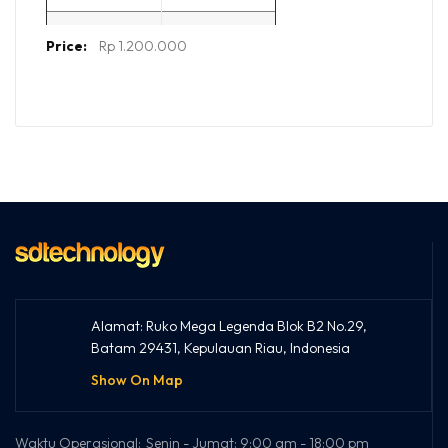
Kapasitas
512GB
More
Rp 1.200.000
Information
Pengontrol
-
NAND
3D NAND
Baca/Tulis
hingga
Sekuensial
540/470
MB/dtk
Baca/Tulis
-
Acak 4K
Total Bytes
120 TBW
Written
(TBW)
Konsumsi
-
Daya
Alamat: Ruko Mega Legenda Blok B2 No.29,
Batam 29431, Kepulauan Riau, Indonesia
Dimensi
100(L) x
69.9(W) x
Show On Map
7(H)mm
Berat
45g
Waktu Operasional:
Senin - Jumat: 9:00 am - 18:00 pm