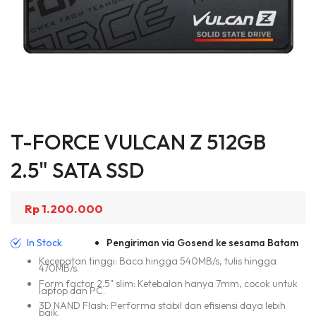
Skip
to
T-FORCE VULCAN Z 512GB
the
beginning
2.5" SATA SSD
of
the
images
Rp 1.200.000
gallery
In Stock
Pengiriman via Gosend ke sesama Batam
Kecepatan tinggi: Baca hingga 540MB/s, tulis hingga
470MB/s.
Form factor 2.5" slim: Ketebalan hanya 7mm, cocok untuk
laptop dan PC.
3D NAND Flash: Performa stabil dan efisiensi daya lebih
baik.