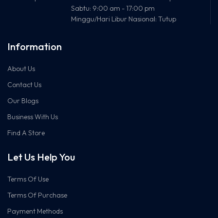
MTBF
1,000,000
Sabtu: 9:00 am - 17:00 pm
Hours
Minggu/Hari Libur Nasional: Tutup
Warranty
3 Tahun
Garansi
Hardware
Information
Distributor
resmi
Indonesia
About Us
Contact Us
Our Blogs
Business With Us
Find A Store
Let Us Help You
Terms Of Use
Terms Of Purchase
Payment Methods